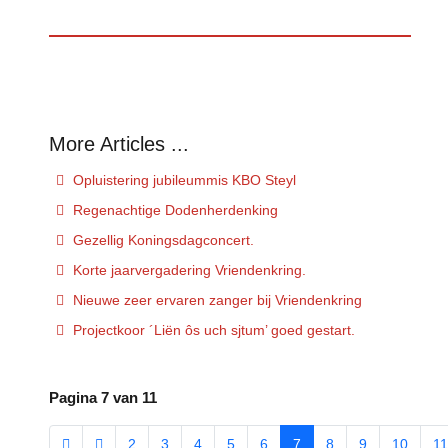
Opluistering jubileummis KBO Steyl
Regenachtige Dodenherdenking
Gezellig Koningsdagconcert.
Korte jaarvergadering Vriendenkring.
Nieuwe zeer ervaren zanger bij Vriendenkring
Projectkoor ´Liën ôs uch sjtum’ goed gestart.
Pagina 7 van 11
2
3
4
5
6
7
8
9
10
11